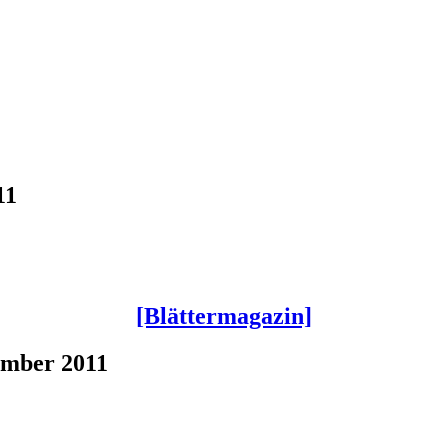
11
[Blättermagazin]
ember 2011